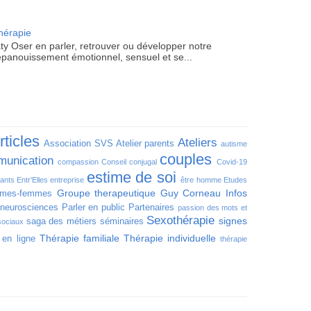
hérapie
y Oser en parler, retrouver ou développer notre
'épanouissement émotionnel, sensuel et se...
rticles
Ateliers
Association SVS
Atelier parents
autisme
couples
unication
compassion
Conseil conjugal
Covid-19
estime de soi
ants
Entr'Elles
entreprise
être homme
Etudes
Groupe therapeutique
Guy Corneau
Infos
mes-femmes
neurosciences
Parler en public
Partenaires
passion des mots et
Sexothérapie
signes
saga des métiers
séminaires
sociaux
Thérapie familiale
Thérapie individuelle
 en ligne
thérapie