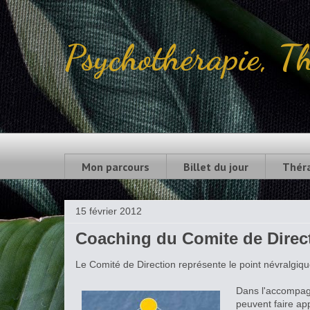
Psychothérapie, Th
Spécialiste en thérapie de couple en pré
22, rue Desmarets à Dieppe - Rouen Té
Mon parcours
Billet du jour
Thér
15 février 2012
Coaching du Comite de Direc
Le Comité de Direction représente le point névralgiq
Dans l'accompag
peuvent faire app