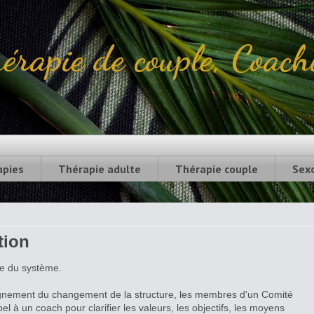
érapie de couple, Coach
sentiel ou distanciel - Psychothérapie individuelle
l.06 78 61 74 25
apies
Thérapie adulte
Thérapie couple
Sex
tion
ue du système.
nement du changement de la structure, les membres d'un Comité
el à un coach pour clarifier les valeurs, les objectifs, les moyens