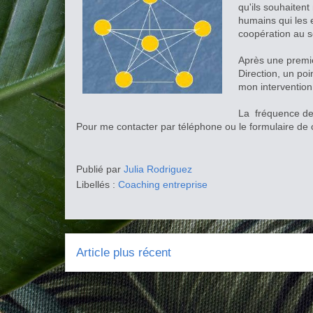
qu'ils souhaiten
humains qui les
coopération au se
Après une premiè
Direction, un poi
mon intervention
La fréquence de 
Pour me contacter par téléphone ou le formulaire de 
Publié par
Julia Rodriguez
Libellés :
Coaching entreprise
Article plus récent