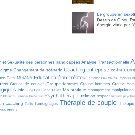
Le groupe en sexot
Dessin de Ginou Rat
énergie vitale par l
A
 et Sexualité des personnes handicapées
Analyse Transactionnelle
Coaching entreprise
comm
adigme
Changement de scénario
colère
Education
élan créateur
nce
Domi MINANA
émotions au travail
Emplois
Enf
ress
Groupe femmes
Groupe de couples
Groupe hommes
Groupe Hom
ogiques
joie
Ma pratique
Liens utiles
management
manipulation
Jung
Lien
Psychothérapie
relation
ir
respect
Plaisir au féminin
Présentiel
risques psycho
Thérapie de couple
ion coaching
Témoignages
Thérapie
Tarifs
Voeux
Visio