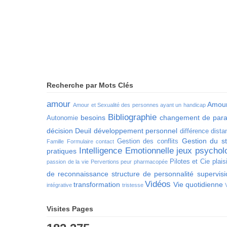
Recherche par Mots Clés
amour
Amour
Amour et Sexualité des personnes ayant un handicap
Bibliographie
besoins
changement de par
Autonomie
décision
Deuil
développement personnel
différence
dista
Gestion du st
Gestion des conflits
Famille
Formulaire contact
Intelligence Emotionnelle
jeux psychol
pratiques
Pilotes et Cie
plais
passion de la vie
Pervertions
peur
pharmacopée
de reconnaissance
structure de personnalité
supervis
Vidéos
transformation
Vie quotidienne
intégrative
tristesse
Visites Pages