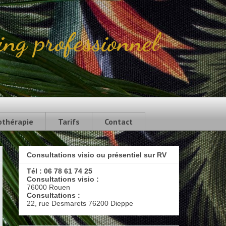
ing professionnel
 ou familiale. Coaching professionnel -
othérapie
Tarifs
Contact
Consultations visio ou présentiel sur RV
Tél : 06 78 61 74 25
Consultations visio :
76000 Rouen
Consultations :
22, rue Desmarets 76200 Dieppe